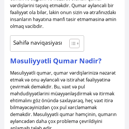
vərdişlərini təşviq etməkdir. Qumar əyləncəli bir
fəaliyyət ola bilər, lakin onun sizin və ətrafınızdakı
insanların həyatına mənfi təsir etməməsinə əmin
olmaq vacibdir.
Səhifə naviqasiyası
Məsuliyyətli Qumar Nədir?
Məsuliyyətli qumar, qumar vərdişlərinizə nəzarət
etmək və onu əyləncəli və istirahət fəaliyyətinə
çevirmək deməkdir. Bu, vaxt və pul
məhdudiyyətlərini müəyyənləşdirmək və itirmək
ehtimalını göz önündə saxlayaraq, heç vaxt itirə
bilməyəcəyinizdən çox pul xərcləməmək
deməkdir. Məsuliyyətli qumar həmçinin, qumarın
əyləncədən daha çox problemə çevrildiyini
anlamağı tələb edir.