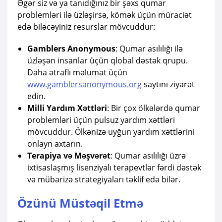
Əgər siz və ya tanıdığınız bir şəxs qumar
problemləri ilə üzləşirsə, kömək üçün müraciət
edə biləcəyiniz resurslar mövcuddur:
Gamblers Anonymous
: Qumar asılılığı ilə
üzləşən insanlar üçün qlobal dəstək qrupu.
Daha ətraflı məlumat üçün
www.gamblersanonymous.org
saytını ziyarət
edin.
Milli Yardım Xəttləri
: Bir çox ölkələrdə qumar
problemləri üçün pulsuz yardım xəttləri
mövcuddur. Ölkənizə uyğun yardım xəttlərini
onlayn axtarın.
Terapiya və Məşvərət
: Qumar asılılığı üzrə
ixtisaslaşmış lisenziyalı terapevtlər fərdi dəstək
və mübarizə strategiyaları təklif edə bilər.
Özünü Müstəqil Etmə