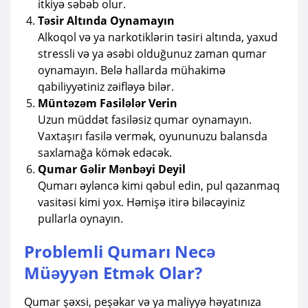
itkiyə səbəb olur.
Təsir Altında Oynamayın
Alkoqol və ya narkotiklərin təsiri altında, yaxud
stressli və ya əsəbi olduğunuz zaman qumar
oynamayın. Belə hallarda mühakimə
qabiliyyətiniz zəifləyə bilər.
Müntəzəm Fasilələr Verin
Uzun müddət fasiləsiz qumar oynamayın.
Vaxtaşırı fasilə vermək, oyununuzu balansda
saxlamağa kömək edəcək.
Qumar Gəlir Mənbəyi Deyil
Qumarı əyləncə kimi qəbul edin, pul qazanmaq
vasitəsi kimi yox. Həmişə itirə biləcəyiniz
pullarla oynayın.
Problemli Qumarı Necə
Müəyyən Etmək Olar?
Qumar şəxsi, peşəkar və ya maliyyə həyatınıza