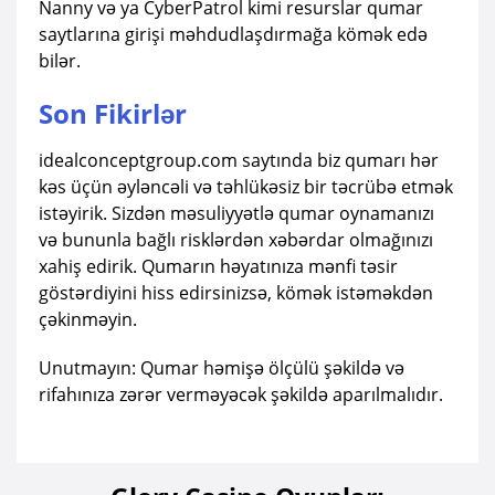
Nanny və ya CyberPatrol kimi resurslar qumar
saytlarına girişi məhdudlaşdırmağa kömək edə
bilər.
Son Fikirlər
idealconceptgroup.com saytında biz qumarı hər
kəs üçün əyləncəli və təhlükəsiz bir təcrübə etmək
istəyirik. Sizdən məsuliyyətlə qumar oynamanızı
və bununla bağlı risklərdən xəbərdar olmağınızı
xahiş edirik. Qumarın həyatınıza mənfi təsir
göstərdiyini hiss edirsinizsə, kömək istəməkdən
çəkinməyin.
Unutmayın: Qumar həmişə ölçülü şəkildə və
rifahınıza zərər verməyəcək şəkildə aparılmalıdır.