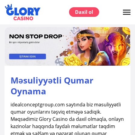
Daxil ol
Məsuliyyətli Qumar
Oynama
idealconceptgroup.com saytında biz məsuliyyətli
qumar oyunlarını təşviq etməyə sadiqik.
Məqsədimiz Glory Casino da daxil olmaqla, onlayn
kazinolar haqqında faydalı məlumatlar təqdim
etmək və sağlam və nəzarət olunan qumar