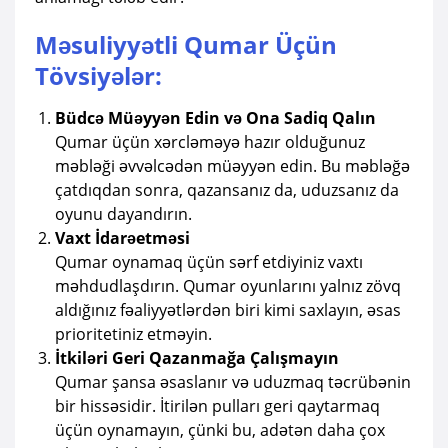
Məsuliyyətli Qumar Üçün
Tövsiyələr:
Büdcə Müəyyən Edin və Ona Sadiq Qalın
Qumar üçün xərcləməyə hazır olduğunuz
məbləği əvvəlcədən müəyyən edin. Bu məbləğə
çatdıqdan sonra, qazansanız da, uduzsanız da
oyunu dayandırın.
Vaxt İdarəetməsi
Qumar oynamaq üçün sərf etdiyiniz vaxtı
məhdudlaşdırın. Qumar oyunlarını yalnız zövq
aldığınız fəaliyyətlərdən biri kimi saxlayın, əsas
prioritetiniz etməyin.
İtkiləri Geri Qazanmağa Çalışmayın
Qumar şansa əsaslanır və uduzmaq təcrübənin
bir hissəsidir. İtirilən pulları geri qaytarmaq
üçün oynamayın, çünki bu, adətən daha çox