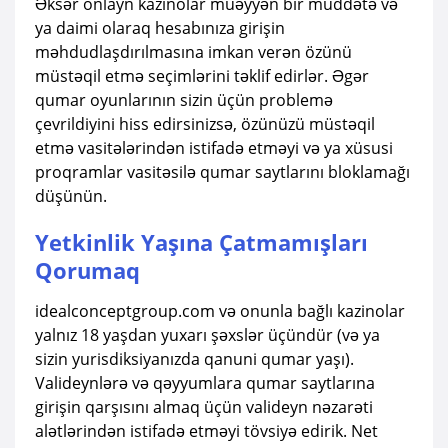
Əksər onlayn kazinolar müəyyən bir müddətə və
ya daimi olaraq hesabınıza girişin
məhdudlaşdırılmasına imkan verən özünü
müstəqil etmə seçimlərini təklif edirlər. Əgər
qumar oyunlarının sizin üçün problemə
çevrildiyini hiss edirsinizsə, özünüzü müstəqil
etmə vasitələrindən istifadə etməyi və ya xüsusi
proqramlar vasitəsilə qumar saytlarını bloklamağı
düşünün.
Yetkinlik Yaşına Çatmamışları
Qorumaq
idealconceptgroup.com və onunla bağlı kazinolar
yalnız 18 yaşdan yuxarı şəxslər üçündür (və ya
sizin yurisdiksiyanızda qanuni qumar yaşı).
Valideynlərə və qəyyumlara qumar saytlarına
girişin qarşısını almaq üçün valideyn nəzarəti
alətlərindən istifadə etməyi tövsiyə edirik. Net