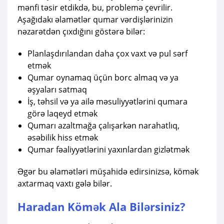
mənfi təsir etdikdə, bu, problemə çevrilir.
Aşağıdakı əlamətlər qumar vərdişlərinizin
nəzarətdən çıxdığını göstərə bilər:
Planlaşdırılandan daha çox vaxt və pul sərf
etmək
Qumar oynamaq üçün borc almaq və ya
əşyaları satmaq
İş, təhsil və ya ailə məsuliyyətlərini qumara
görə laqeyd etmək
Qumarı azaltmağa çalışarkən narahatlıq,
əsəbilik hiss etmək
Qumar fəaliyyətlərini yaxınlardan gizlətmək
Əgər bu əlamətləri müşahidə edirsinizsə, kömək
axtarmaq vaxtı gələ bilər.
Haradan Kömək Ala Bilərsiniz?